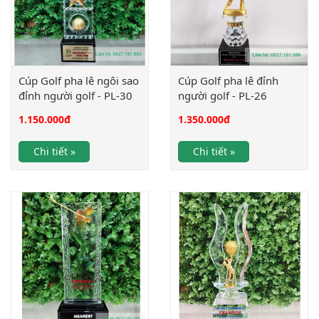
Cúp Golf pha lê ngôi sao
Cúp Golf pha lê đỉnh
đỉnh người golf - PL-30
người golf - PL-26
1.150.000
đ
1.350.000
đ
Chi tiết »
Chi tiết »