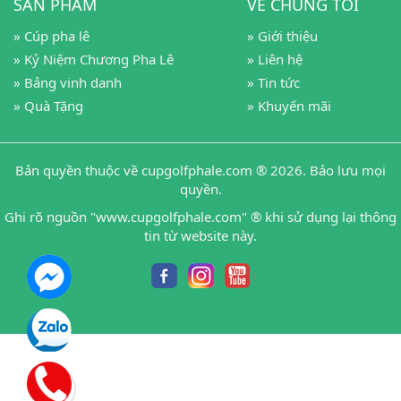
SẢN PHẨM
VỀ CHÚNG TÔI
» Cúp pha lê
» Giới thiệu
» Kỷ Niệm Chương Pha Lê
» Liên hệ
» Bảng vinh danh
» Tin tức
» Quà Tặng
» Khuyến mãi
Bản quyền thuộc về cupgolfphale.com ® 2026. Bảo lưu mọi
quyền.
Ghi rõ nguồn "www.cupgolfphale.com" ® khi sử dụng lại thông
tin từ website này.