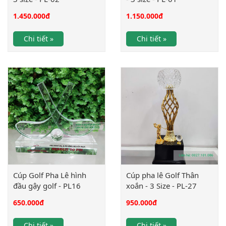
1.450.000
đ
1.150.000
đ
Chi tiết »
Chi tiết »
Cúp Golf Pha Lê hình
Cúp pha lê Golf Thân
đầu gậy golf - PL16
xoắn - 3 Size - PL-27
650.000
đ
950.000
đ
Chi tiết »
Chi tiết »