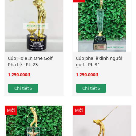
Cúp Hole In One Golf
Cúp pha lê đỉnh người
Pha Lê - PL-23
golf - PL-31
1.250.000
đ
1.250.000
đ
Chi tiết »
Chi tiết »
Mới
Mới