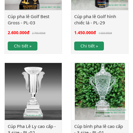
Cúp pha lê Golf Best
Cúp pha lê Golf hình
Gross - PL-03
chiếc lá - PL-29
2.600.000
đ
1.450.000
đ
2.700.000
đ
1.550.000
đ
Chi tiết »
Chi tiết »
Cúp Pha Lê Ly cao cấp -
Cúp bình pha lê cao cấp
3 size - PL-02
- 3 size - PL-01