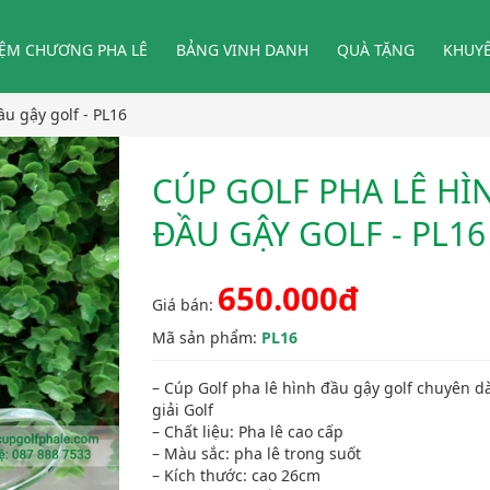
IỆM CHƯƠNG PHA LÊ
BẢNG VINH DANH
QUÀ TẶNG
KHUY
u gậy golf - PL16
CÚP GOLF PHA LÊ HÌ
ĐẦU GẬY GOLF - PL16
650.000đ
Giá bán:
Mã sản phẩm:
PL16
– Cúp Golf pha lê hình đầu gậy golf chuyên d
giải Golf
– Chất liệu: Pha lê cao cấp
– Màu sắc: pha lê trong suốt
– Kích thước: cao 26cm