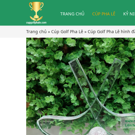
TRANG CHỦ
CÚP PHA LÊ
KỶ N
Trang chủ
»
Cúp Golf Pha Lê
»
Cúp Golf Pha Lê hình đầ