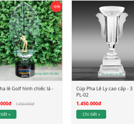
-6%
a lê Golf hình chiếc lá -
Cúp Pha Lê Ly cao cấp - 3 
PL-02
.000đ
1.450.000đ
1.550.000đ
tiết »
Chi tiết »