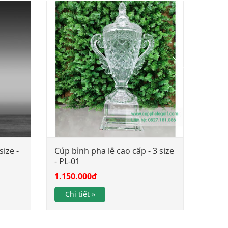
size -
Cúp bình pha lê cao cấp - 3 size
Cúp p
- PL-01
Size 
1.150.000đ
950.
Chi tiết »
Chi