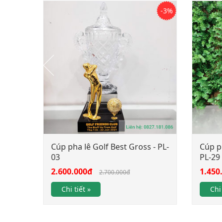
-3%
Cúp pha lê Golf Best Gross - PL-
Cúp ph
03
PL-29
2.600.000đ
1.450
2.700.000đ
Chi tiết »
Chi 